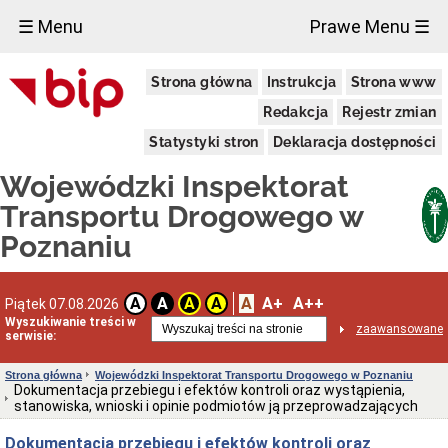
×
☰ Menu
Prawe Menu ☰
Wojewódzki
Strona główna
Instrukcja
Strona www
Inspektorat
Transportu
Redakcja
Rejestr zmian
Drogowego
w
Statystyki stron
Deklaracja dostępności
Poznaniu
Status
Wojewódzki Inspektorat
prawny
Transportu Drogowego w
Opis
zadań
Poznaniu
urzędu
Organizacja
Przedmiot
A
A+
A++
A
A
A
A
Piątek 07.08.2026
działalności
Wyszukiwanie treści w
i
zaawansowane
serwisie:
kompetencje
Kontrola
Strona główna
Wojewódzki Inspektorat Transportu Drogowego w Poznaniu
w
Dokumentacja przebiegu i efektów kontroli oraz wystąpienia,
siedzibie
stanowiska, wnioski i opinie podmiotów ją przeprowadzających
przedsiębiorcy
Uprawnienia
Dokumentacja przebiegu i efektów kontroli oraz