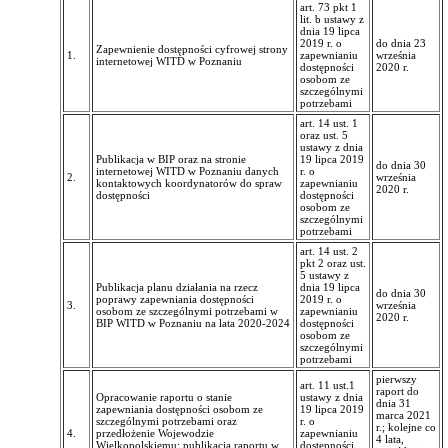
art. 73 pkt 1
lit. b ustawy z
dnia 19 lipca
2019 r. o
do dnia 23
Zapewnienie dostępności cyfrowej strony
1.
zapewnianiu
września
internetowej WITD w Poznaniu
dostępności
2020 r.
osobom ze
szczególnymi
potrzebami
art. 14 ust. 1
oraz ust. 5
ustawy z dnia
Publikacja w BIP oraz na stronie
19 lipca 2019
do dnia 30
internetowej WITD w Poznaniu danych
r. o
2.
września
kontaktowych koordynatorów do spraw
zapewnianiu
2020 r.
dostępności
dostępności
osobom ze
szczególnymi
potrzebami
art. 14 ust. 2
pkt 2 oraz ust.
5 ustawy z
Publikacja planu działania na rzecz
dnia 19 lipca
do dnia 30
poprawy zapewniania dostępności
2019 r. o
3.
września
osobom ze szczególnymi potrzebami w
zapewnianiu
2020 r.
BIP WITD w Poznaniu na lata 2020-2024
dostępności
osobom ze
szczególnymi
potrzebami
pierwszy
art. 11 ust.1
raport do
Opracowanie raportu o stanie
ustawy z dnia
dnia 31
zapewniania dostępności osobom ze
19 lipca 2019
marca 2021
szczególnymi potrzebami oraz
r. o
r.; kolejne co
4.
przedłożenie Wojewodzie
zapewnianiu
4 lata,
Wielkopolskiemu; publikacja raportu w
dostępności