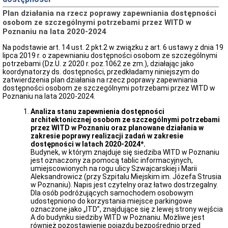
Inspektorów
Plan działania na rzecz poprawy zapewniania dostępności
Sposoby
osobom ze szczególnymi potrzebami przez WITD w
przyjmowania
Poznaniu na lata 2020-2024
i
załatwiania
Na podstawie art. 14 ust. 2 pkt.2 w związku z art. 6 ustawy z dnia 19
spraw
lipca 2019 r. o zapewnianiu dostępności osobom ze szczególnymi
Stan
potrzebami (Dz.U. z 2020 r. poz.1062 ze zm.), działając jako
spraw
koordynatorzy ds. dostępności, przedkładamy niniejszym do
zatwierdzenia plan działania na rzecz poprawy zapewniania
Dokumentacja
dostępności osobom ze szczególnymi potrzebami przez WITD w
przebiegu
Poznaniu na lata 2020-2024.
i
efektów
Analiza stanu zapewnienia dostępności
kontroli
architektonicznej osobom ze szczególnymi potrzebami
oraz
przez WITD w Poznaniu oraz planowane działania w
wystąpienia,
zakresie poprawy realizacji zadań w zakresie
stanowiska,
dostępności w latach 2020-2024*.
wnioski
Budynek, w którym znajduje się siedziba WITD w Poznaniu
i
jest oznaczony za pomocą tablic informacyjnych,
opinie
umiejscowionych na rogu ulicy Szwajcarskiej i Marii
podmiotów
Aleksandrowicz (przy Szpitalu Miejskim im. Józefa Strusia
ją
w Poznaniu). Napis jest czytelny oraz łatwo dostrzegalny.
przeprowadzających
Dla osób podróżujących samochodem osobowym
Rejestry,
udostępniono do korzystania miejsce parkingowe
ewidencje
oznaczone jako „ITD”, znajdujące się z lewej strony wejścia
i
A do budynku siedziby WITD w Poznaniu. Możliwe jest
archiwa
również pozostawienie pojazdu bezpośrednio przed