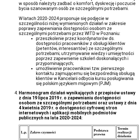
w sposób należyty zadbać o komfort, dyskrecję i poczucie
bycia szanowanym osób ze szczególnymi potrzebami.
W latach 2020-2024 proponuje się podjęcie w
szczególności niżej wymienionych działań w zakresie
poprawy zapewniania dostępności osobom ze
szczególnymi potrzebami przez WITD w Poznaniu:
przeszkolenie przez koordynatorów ds.
dostępności pracowników z obsługi klientów
(petentów, interesantów) ze szczególnymi
potrzebami; utrzymywanie wiedzy i umiejętności
poprzez zapewnienie szkoleń doskonalących i
przypominających;
umożliwienie pracownikowi tzw. pierwszego
kontaktu zajmującemu się bezpośrednią obsługą
klientów w Kancelarii odbycia kursu posługiwania
się polskim językiem migowym (PJM).
Harmonogram działań wynikających z przepisów ustawy
z dnia 19 lipca 2019 r. o zapewnianiu dostępności
osobom ze szczególnymi potrzebami oraz ustawy z dnia
4 kwietnia 2019 r. o dostępności cyfrowej stron
internetowych i aplikacji mobilnych podmiotów
publicznych na lata 2020-2024:
Termin
Podstawa
L.p.
Zakres czynności
realizacji
prawna
działania