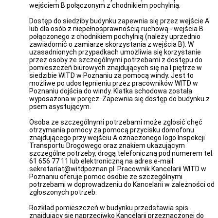
wejściem B połączonym z chodnikiem pochylnią.
Sprawozdania
finansowe
Dostęp do siedziby budynku zapewnia się przez wejście A
Ochrona
lub dla osób z niepełnosprawnością ruchową - wejścia B
danych
połączonego z chodnikiem pochylnią (należy uprzednio
osobowych
zawiadomić o zamiarze skorzystania z wejścia B). W
uzasadnionych przypadkach umożliwia się korzystanie
Jak
przez osoby ze szczególnymi potrzebami z dostępu do
rozpoznać
pomieszczeń biurowych znajdujących się na I piętrze w
Inspektora
siedzibie WITD w Poznaniu za pomocą windy. Jest to
Mundur
możliwe po udostępnieniu przez pracowników WITD w
Poznaniu dojścia do windy. Klatka schodowa została
Pojazdy
wyposażona w poręcz. Zapewnia się dostęp do budynku z
Legitymacja
psem asystującym.
służbowa
Osoba ze szczególnymi potrzebami może zgłosić chęć
Odznaka
otrzymania pomocy za pomocą przycisku domofonu
służbowa
znajdującego przy wejściu A oznaczonego logo Inspekcji
Dostępność
Transportu Drogowego oraz znakiem ukazującym
Zapewnianie
szczególne potrzeby, drogą telefoniczną pod numerem tel.
dostępności
61 656 77 11 lub elektroniczną na adres e-mail:
osobom
sekretariat@witdpoznan.pl. Pracownik Kancelarii WITD w
ze
Poznaniu oferuje pomoc osobie ze szczególnymi
szczególnymi
potrzebami w doprowadzeniu do Kancelarii w zależności od
potrzebami
zgłoszonych potrzeb.
Deklaracja
Rozkład pomieszczeń w budynku przedstawia spis
dostępności
znajdujący się naprzeciwko Kancelarii przeznaczonej do