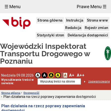
×
☰ Menu
Prawe Menu ☰
Wojewódzki
Strona główna
Instrukcja
Strona www
Inspektorat
Transportu
Redakcja
Rejestr zmian
Drogowego
w
Statystyki stron
Deklaracja dostępności
Poznaniu
Status
Wojewódzki Inspektorat
prawny
Transportu Drogowego w
Opis
zadań
Poznaniu
urzędu
Organizacja
Przedmiot
A
A+
A++
A
A
A
A
Niedziela 09.08.2026
działalności
Wyszukiwanie treści w
i
zaawansowane
serwisie:
kompetencje
Kontrola
Strona główna
Dostępność
w
Plan działania na rzecz poprawy zapewniania dostępności
siedzibie
przedsiębiorcy
Plan działania na rzecz poprawy zapewniania
Uprawnienia
dostępności