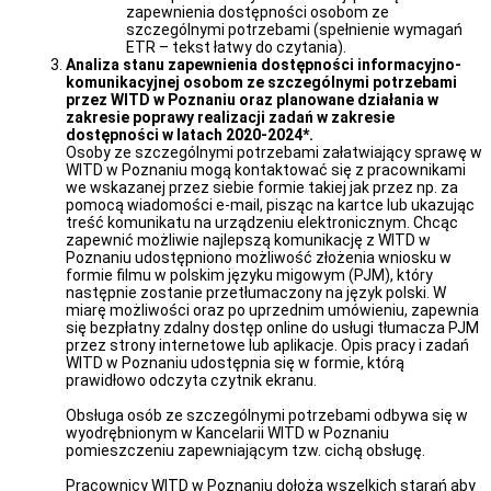
zapewnienia dostępności osobom ze
szczególnymi potrzebami (spełnienie wymagań
ETR – tekst łatwy do czytania).
Analiza stanu zapewnienia dostępności informacyjno-
komunikacyjnej osobom ze szczególnymi potrzebami
przez WITD w Poznaniu oraz planowane działania w
zakresie poprawy realizacji zadań w zakresie
dostępności w latach 2020-2024*.
Osoby ze szczególnymi potrzebami załatwiający sprawę w
WITD w Poznaniu mogą kontaktować się z pracownikami
we wskazanej przez siebie formie takiej jak przez np. za
pomocą wiadomości e-mail, pisząc na kartce lub ukazując
treść komunikatu na urządzeniu elektronicznym. Chcąc
zapewnić możliwie najlepszą komunikację z WITD w
Poznaniu udostępniono możliwość złożenia wniosku w
formie filmu w polskim języku migowym (PJM), który
następnie zostanie przetłumaczony na język polski. W
miarę możliwości oraz po uprzednim umówieniu, zapewnia
się bezpłatny zdalny dostęp online do usługi tłumacza PJM
przez strony internetowe lub aplikacje. Opis pracy i zadań
WITD w Poznaniu udostępnia się w formie, którą
prawidłowo odczyta czytnik ekranu.
Obsługa osób ze szczególnymi potrzebami odbywa się w
wyodrębnionym w Kancelarii WITD w Poznaniu
pomieszczeniu zapewniającym tzw. cichą obsługę.
Pracownicy WITD w Poznaniu dołożą wszelkich starań aby