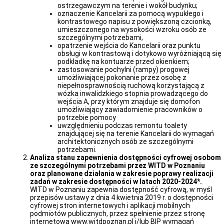
Jak
ostrzegawczym na terenie i wokół budynku;
zapewnić
oznaczenie Kancelarii za pomocą wypukłego i
dostępność
kontrastowego napisu z powiększoną czcionką,
produktów
umieszczonego na wysokości wzroku osób ze
i
szczególnymi potrzebami,
usług
opatrzenie wejścia do Kancelarii oraz punktu
Ogłoszenie
obsługi w kontrastową i dotykowo wyróżniającą się
o
podkładkę na kontuarze przed okienkiem;
wolnych
zastosowanie pochylni (rampy) progowej
stanowiskach
umożliwiającej pokonanie przez osobę z
pracy
niepełnosprawnością ruchową korzystającą z
wózka inwalidzkiego stopnia prowadzącego do
Klauzula
wejścia A, przy którym znajduje się domofon
informacyjna
umożliwiający zawiadomienie pracowników o
na
potrzebie pomocy
podstawie
uwzględnieniu podczas remontu toalety
art.
znajdującej się na terenie Kancelarii do wymagań
13
architektonicznych osób ze szczególnymi
RODO
potrzebami.
dla
Analiza stanu zapewnienia dostępności cyfrowej osobom
osób
ze szczególnymi potrzebami przez WITD w Poznaniu
biorących
oraz planowane działania w zakresie poprawy realizacji
udział
zadań w zakresie dostępności w latach 2020-2024*.
w
WITD w Poznaniu zapewnia dostępność cyfrową, w myśl
naborze
przepisów ustawy z dnia 4 kwietnia 2019 r. o dostępności
na
cyfrowej stron internetowych i aplikacji mobilnych
wolne
podmiotów publicznych, przez spełnienie przez stronę
stanowisko
internetową www.witdpoznan.pl i/lub BIP wymagań