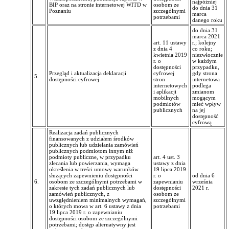
najpóźniej
BIP oraz na stronie internetowej WITD w
osobom ze
do dnia 31
Poznaniu
szczególnymi
marca
potrzebami
danego roku
do dnia 31
marca 2021
art. 11 ustawy
r.; kolejny
z dnia 4
co roku;
kwietnia 2019
niezwłocznie
r. o
w każdym
dostępności
przypadku,
Przegląd i aktualizacja deklaracji
cyfrowej
gdy strona
5.
dostępności cyfrowej
stron
internetowa
internetowych
podlega
i aplikacji
zmianom
mobilnych
mogącym
podmiotów
mieć wpływ
publicznych
na jej
dostępność
cyfrową
Realizacja zadań publicznych
finansowanych z udziałem środków
publicznych lub udzielania zamówień
publicznych podmiotom innym niż
podmioty publiczne, w przypadku
art. 4 ust. 3
zlecania lub powierzania, wymaga
ustawy z dnia
określenia w treści umowy warunków
19 lipca 2019
służących zapewnieniu dostępności
r. o
od dnia 6
6.
osobom ze szczególnymi potrzebami w
zapewnianiu
września
zakresie tych zadań publicznych lub
dostępności
2021 r.
zamówień publicznych, z
osobom ze
uwzględnieniem minimalnych wymagań,
szczególnymi
o których mowa w art. 6 ustawy z dnia
potrzebami
19 lipca 2019 r. o zapewnianiu
dostępności osobom ze szczególnymi
potrzebami; dostęp alternatywny jest