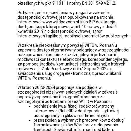
Korpus
określonych w pkt 9, 10 i 11 normy EN 301 549 V2.1.2.
służby
cywilnej
Potwierdzeniem spełnienia wymagań w zakresie
-
dostępności cyfrowej jest opublikowana na stronie
Ogłoszenia
internetowej www.witdpoznan.pl i/lub BIP deklaracja
o
dostępności, o której mowa w art. 10 ustawy z dnia 4
naborze
kwietnia 2019 r. o dostępności cyfrowej stron
internetowych i aplikacji mobilnych podmiotów publicznych.
Korpus
służby
W zakresie nieokreślonym powyżej, WITD w Poznaniu
cywilnej
zapewnia dostęp alternatywny polegający w szczególności
-
na zapewnieniu osobie ze szczególnymi potrzebami
Wyniki
możliwości kontaktu telefonicznego, korespondencyjnego,
naborów
za pomocą środków komunikacji elektronicznej, o których
Praktyki
mowa w art. 2 pkt 5 ustawy z dnia 18 lipca 2002 r. o
studenckie
świadczeniu usług drogą elektroniczną z pracownikami
WITD w Poznaniu.
Praktyka
zawodowa
W latach 2020-2024 proponuje się podjęcie w
w
szczególności niżej wymienionych działań w zakresie
Wydziale
poprawy zapewniania dostępności osobom ze
Archiwum
szczególnymi potrzebami przez WITD w Poznaniu:
Zakładowego
podniesienie kwalifikacji redaktorów strony
internetowej i/lub BIP z dostępności cyfrowej
udostępnianych plików multimedialnych;
przeszkolenia wybranych pracowników z obsługi
formatowania plików Word oraz redagowania
treści publikowanych informacji pod kątem