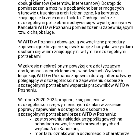
Plan
obsługi klientów (petentów, interesantów). Dostęp do
działania
pomieszczenia możliwie pozbawiono barier mogących
na
stanowić utrudnienia architektoniczne. Na korytarzu
rzecz
znajdują się krzesła oraz toaleta. Obsługa osób ze
poprawy
szczególnymi potrzebami odbywa się w wyodrębnionym w
zapewniania
Kancelarii WITD w Poznaniu pomieszczeniu zapewniającym
dostępności
tzw. cichą obsługę.
ETR
W WITD w Poznaniu obowiązują wewnętrzne procedury
-
zapewniające bezpieczną ewakuację z budynku wszystkim
informacja
osobom się w nim znajdującym, w tym ze szczególnymi
w
potrzebami.
tekście
łatwym
W zakresie nieokreślonym powyżej oraz dotyczącym
do
dostępności architektonicznej w oddziałach Wydziału
czytania
Inspekcji, WITD w Poznaniu zapewnia dostęp alternatywny
i
polegający w szczególności na zapewnieniu osobie ze
zrozumienia
szczególnymi potrzebami wsparcia pracowników WITD w
Raport
Poznaniu.
o
stanie
W latach 2020-2024 proponuje się podjęcie w
zapewniania
szczególności niżej wymienionych działań w zakresie
dostępności
poprawy zapewniania dostępności osobom ze
podmiotu
szczególnymi potrzebami przez WITD w Poznaniu:
publicznego
zastosowaniu nakładek antypoślizgowych na
schodach wewnętrznych prowadzących od
Wytyczne
wejścia A do Kancelarii;
-
montażu oznakowania poziomego o charakterze