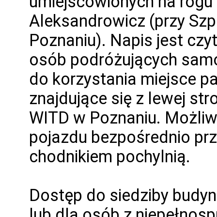
umiejscowionych na rogu u
Aleksandrowicz (przy Szpi
Poznaniu). Napis jest czy
osób podróżujących sa
do korzystania miejsce p
znajdujące się z lewej st
WITD w Poznaniu. Możliwe
pojazdu bezpośrednio pr
chodnikiem pochylnią.
Dostęp do siedziby budyn
lub dla osób z niepełnos