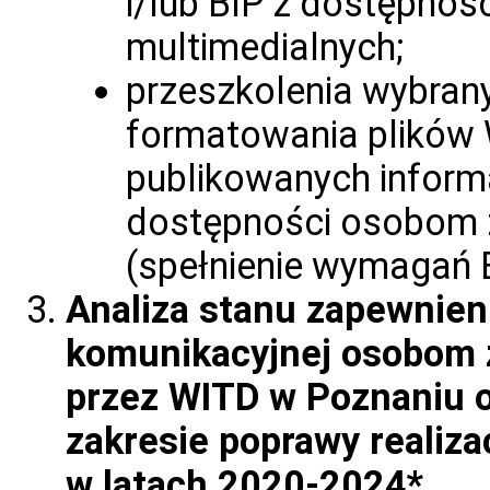
i/lub BIP z dostępnoś
multimedialnych;
przeszkolenia wybran
formatowania plików 
publikowanych inform
dostępności osobom 
(spełnienie wymagań E
Analiza stanu zapewnien
komunikacyjnej osobom 
przez WITD w Poznaniu o
zakresie poprawy realiza
w latach 2020-2024*.