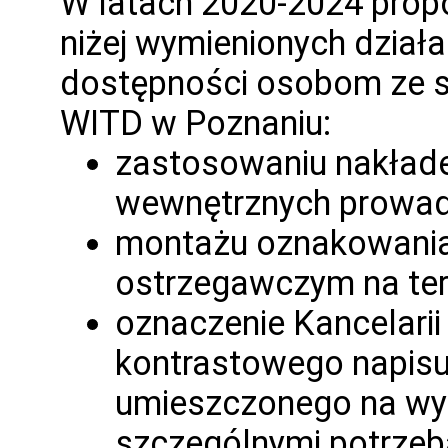
W latach 2020-2024 propo
niżej wymienionych dział
dostępności osobom ze s
WITD w Poznaniu:
zastosowaniu nakład
wewnętrznych prowadz
montażu oznakowania
ostrzegawczym na ter
oznaczenie Kancelari
kontrastowego napisu
umieszczonego na wy
szczególnymi potrzeb