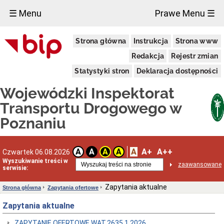
×
☰ Menu
Prawe Menu ☰
Wojewódzki
Strona główna
Instrukcja
Strona www
Inspektorat
Transportu
Redakcja
Rejestr zmian
Drogowego
w
Statystyki stron
Deklaracja dostępności
Poznaniu
Status
Wojewódzki Inspektorat
prawny
Transportu Drogowego w
Opis
zadań
Poznaniu
urzędu
Organizacja
Przedmiot
A
A+
A++
A
A
A
A
Czwartek 06.08.2026
działalności
Wyszukiwanie treści w
i
zaawansowane
serwisie:
kompetencje
Kontrola
Zapytania aktualne
Strona główna
Zapytania ofertowe
w
siedzibie
Zapytania aktualne
przedsiębiorcy
Uprawnienia
ZAPYTANIE OFERTOWE WAT.2635.1.2026