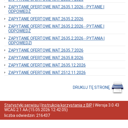
Inspektorów
ZAPYTANIE OFERTOWE WAT.2635.1.2026 - PYTANIE I
Sposoby
ODPOWIEDŹ
przyjmowania
i
ZAPYTANIE OFERTOWE WAT.2635.2.2026
załatwiania
ZAPYTANIE OFERTOWE WAT.2635.2.2026 - PYTANIE I
spraw
ODPOWIEDŹ
Stan
spraw
ZAPYTANIE OFERTOWE WAT.2635.2.2026 - PYTANIA I
ODPOWIEDZI
Dokumentacja
przebiegu
ZAPYTANIE OFERTOWE WAT.2635.7.2026
i
ZAPYTANIE OFERTOWE WAT.2635.8.2026
efektów
kontroli
ZAPYTANIE OFERTOWE WAT.2635.12.2026
oraz
wystąpienia,
ZAPYTANIE OFERTOWE WAT.2512.11.2026
stanowiska,
wnioski
i
DRUKUJ TĘ STRONĘ
opinie
podmiotów
ją
przeprowadzających
Statystyki serwisu
|
Instrukcja korzystania z BIP
| Wersja
3.0.43
WCAG 2.1 AA
(
15.05.2026 12:42:05
)
Rejestry,
liczba odwiedzin:
216437
ewidencje
i
archiwa