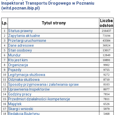
Inspektorat Transportu Drogowego w Poznaniu
(witd.poznan.ibip.pl)
Liczba
Lp.
Tytuł strony
odsłon
Status prawny
1
216437
Zapytania aktualne
2
73194
Przetargi uruchomione
3
43584
Dane adresowe
4
36924
Stan osobowy
5
13017
Mundur
6
12849
Kto jest kim
7
10891
Organizacja
8
9902
Pojazdy
9
9755
Legitymacja służbowa
10
9272
Odznaka służbowa
11
8710
Sposoby przyjmowania i załatwiania spraw
12
8103
Uprawnienia Inspektorów
13
8077
Godziny pracy
14
7854
Przedmiot działalności i kompetencje
15
7811
Majątek
16
6526
Skargi i wnioski
17
5979
Redakcja Biuletynu
18
5468