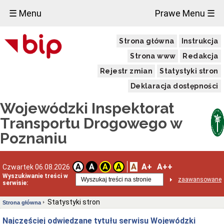
☰ Menu
Prawe Menu ☰
Strona główna
Instrukcja
Strona www
Redakcja
Rejestr zmian
Statystyki stron
Deklaracja dostępności
Wojewódzki Inspektorat
Transportu Drogowego w
Poznaniu
A
A+
A++
A
A
A
A
Czwartek 06.08.2026
Wyszukiwanie treści w
zaawansowane
serwisie:
Statystyki stron
Strona główna
Najczęściej odwiedzane tytułu serwisu Wojewódzki