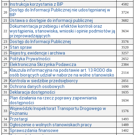
Instrukcja korzystania z BIP
19
4582
Dostęp do Informacji Publicznej nie udostępnianej w
20
3724
BIP
Ustawa o dostępie do informacji publicznej
21
3682
Dokumentacja przebiegu i efektów kontroli oraz
wystąpienia, stanowiska, wnioski i opinie podmiotów ją
22
3634
przeprowadzających
Dostęp do Informacji Publicznej
23
3576
Stan spraw
24
3520
Rejestry, ewidencje i archiwa
25
3257
Polityka Prywatności
26
2652
Elektroniczna Skrzynka Podawcza
27
2384
Klauzula informacyjna na podstawie art. 13 RODO dla
28
2114
osób biorących udział w naborze na wolne stanowisko
Kontrola w siedzibie przedsiębiorcy
29
2051
Ochrona danych osobowych
30
1690
Deklaracja dostępności
31
1635
Plan działania na rzecz poprawy zapewniania
32
1634
dostępności
Wojewódzki Inspektorat Transportu Drogowego w
33
1576
Poznaniu
Przetargi
34
1493
Ogłoszenie o wolnych stanowiskach pracy
35
1489
Sprawozdania finansowe
36
1402