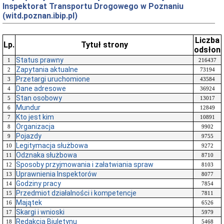
Inspektorat Transportu Drogowego w Poznaniu
(witd.poznan.ibip.pl)
Liczba
Lp.
Tytuł strony
odsłon
Status prawny
1
216437
Zapytania aktualne
2
73194
Przetargi uruchomione
3
43584
Dane adresowe
4
36924
Stan osobowy
5
13017
Mundur
6
12849
Kto jest kim
7
10891
Organizacja
8
9902
Pojazdy
9
9755
Legitymacja służbowa
10
9272
Odznaka służbowa
11
8710
Sposoby przyjmowania i załatwiania spraw
12
8103
Uprawnienia Inspektorów
13
8077
Godziny pracy
14
7854
Przedmiot działalności i kompetencje
15
7811
Majątek
16
6526
Skargi i wnioski
17
5979
Redakcja Biuletynu
18
5468