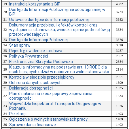
Instrukcja korzystania z BIP
19
4582
Dostęp do Informacji Publicznej nie udostępnianej w
20
3724
BIP
Ustawa o dostępie do informacji publicznej
21
3682
Dokumentacja przebiegu i efektów kontroli oraz
wystąpienia, stanowiska, wnioski i opinie podmiotów ją
22
3634
przeprowadzających
Dostęp do Informacji Publicznej
23
3576
Stan spraw
24
3520
Rejestry, ewidencje i archiwa
25
3257
Polityka Prywatności
26
2652
Elektroniczna Skrzynka Podawcza
27
2384
Klauzula informacyjna na podstawie art. 13 RODO dla
28
2114
osób biorących udział w naborze na wolne stanowisko
Kontrola w siedzibie przedsiębiorcy
29
2051
Ochrona danych osobowych
30
1690
Deklaracja dostępności
31
1635
Plan działania na rzecz poprawy zapewniania
32
1634
dostępności
Wojewódzki Inspektorat Transportu Drogowego w
33
1576
Poznaniu
Przetargi
34
1493
Ogłoszenie o wolnych stanowiskach pracy
35
1489
Sprawozdania finansowe
36
1402