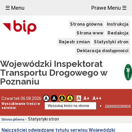
☰ Menu
Prawe Menu ☰
Strona główna
Instrukcja
Strona www
Redakcja
Rejestr zmian
Statystyki stron
Deklaracja dostępności
Wojewódzki Inspektorat
Transportu Drogowego w
Poznaniu
A
A+
A++
A
A
A
A
Czwartek 06.08.2026
Wyszukiwanie treści w
zaawansowane
serwisie:
Statystyki stron
Strona główna
Najczęściej odwiedzane tytułu serwisu Wojewódzki