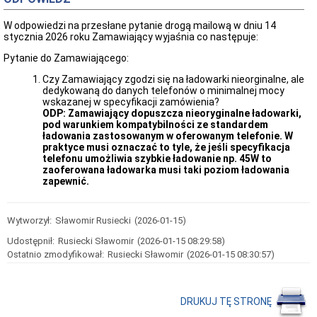
Inspektorów
Sposoby
W odpowiedzi na przesłane pytanie drogą mailową w dniu 14
przyjmowania
stycznia 2026 roku Zamawiający wyjaśnia co następuje:
i
załatwiania
Pytanie do Zamawiającego:
spraw
Czy Zamawiający zgodzi się na ładowarki nieorginalne, ale
Stan
dedykowaną do danych telefonów o minimalnej mocy
spraw
wskazanej w specyfikacji zamówienia?
Dokumentacja
ODP: Zamawiający dopuszcza nieoryginalne ładowarki,
przebiegu
pod warunkiem kompatybilności ze standardem
i
ładowania zastosowanym w oferowanym telefonie. W
efektów
praktyce musi oznaczać to tyle, że jeśli specyfikacja
kontroli
telefonu umożliwia szybkie ładowanie np. 45W to
oraz
zaoferowana ładowarka musi taki poziom ładowania
wystąpienia,
zapewnić.
stanowiska,
wnioski
i
Wytworzył:
Sławomir Rusiecki
(2026-01-15)
opinie
podmiotów
Udostępnił:
Rusiecki Sławomir
(2026-01-15 08:29:58)
ją
Ostatnio zmodyfikował:
Rusiecki Sławomir
(2026-01-15 08:30:57)
przeprowadzających
Rejestry,
ewidencje
i
DRUKUJ TĘ STRONĘ
archiwa