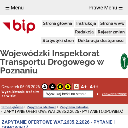
×
☰ Menu
Prawe Menu ☰
Wojewódzki
Strona główna
Instrukcja
Strona www
Inspektorat
Transportu
Redakcja
Rejestr zmian
Drogowego
w
Statystyki stron
Deklaracja dostępności
Poznaniu
Status
Wojewódzki Inspektorat
prawny
Transportu Drogowego w
Opis
zadań
Poznaniu
urzędu
Organizacja
Przedmiot
A
A+
A++
A
A
A
A
Czwartek 06.08.2026
działalności
Wyszukiwanie treści w
i
zaawansowane
serwisie:
kompetencje
Kontrola
Strona główna
Zapytania ofertowe
Zapytania aktualne
w
ZAPYTANIE OFERTOWE WAT.2635.2.2026 - PYTANIE I ODPOWIEDŹ
siedzibie
przedsiębiorcy
ZAPYTANIE OFERTOWE WAT.2635.2.2026 - PYTANIE I
Uprawnienia
ODPOWIEDŹ